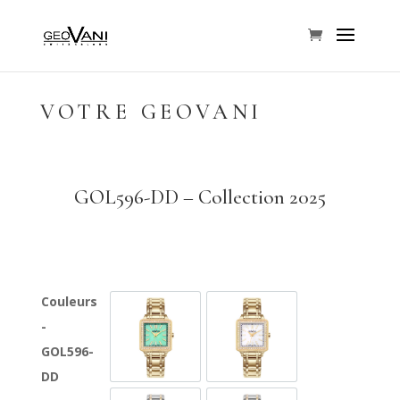
VOTRE GEOVANI
GOL596-DD – Collection 2025
Couleurs
-
GOL596-GG-DD-12A
GOL596-GG-DD-7
GOL596-
DD