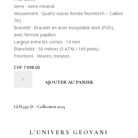
Verre : Verre minéral
Mouvement : Quartz suisse Ronda Normtech – Calibre
762
Bracelet : Bracelet en acier inoxydable doré (PVD),
avec fermoir papillon
Largeur entre les cornes : 14 mm
Étanchéité : 50 mètres (5 ATM / 169 pieds)
Fonctions : Heures, minutes.
CHF
1'698.00
quantité
de
AJOUTER AU PANIER
GOL597-
D
-
GOL597-D – Collection 2025
Collection
2025
L’UNIVERS GEOVANI