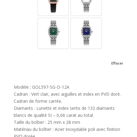
GOL597-SRL-D-3
GOL597-SS-D-1
GOL597-SS-D-12
GOL597-SS-D-9
Effacer
Modèle : GOL597-SG-D-12A
Cadran : Vert clair, avec aiguilles et index en PVD doré.
Cadran de forme carrée.
Diamants : Lunette et index sertis de 132 diamants
blancs de qualité SI – 0,66 carat au total.
Taille du boîtier : 25 mm x 28 mm
Matériau du boîtier : Acier inoxydable poli avec finition
PVD dorée