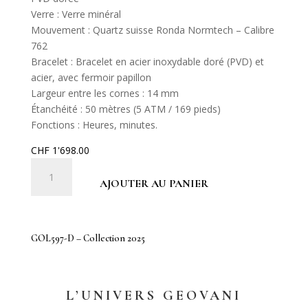
Verre : Verre minéral
Mouvement : Quartz suisse Ronda Normtech – Calibre
762
Bracelet : Bracelet en acier inoxydable doré (PVD) et
acier, avec fermoir papillon
Largeur entre les cornes : 14 mm
Étanchéité : 50 mètres (5 ATM / 169 pieds)
Fonctions : Heures, minutes.
CHF
1'698.00
quantité
de
AJOUTER AU PANIER
GOL597-
D
-
GOL597-D – Collection 2025
Collection
2025
L’UNIVERS GEOVANI