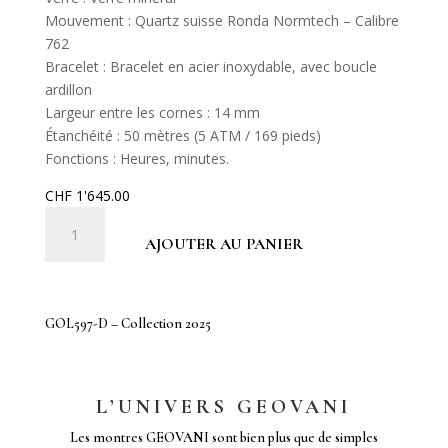
Mouvement : Quartz suisse Ronda Normtech – Calibre
762
Bracelet : Bracelet en acier inoxydable, avec boucle
ardillon
Largeur entre les cornes : 14 mm
Étanchéité : 50 mètres (5 ATM / 169 pieds)
Fonctions : Heures, minutes.
CHF
1'645.00
quantité
de
AJOUTER AU PANIER
GOL597-
D
-
GOL597-D – Collection 2025
Collection
2025
L’UNIVERS GEOVANI
Les montres GEOVANI sont bien plus que de simples