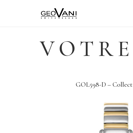
VOTRE
GOL598-D – Collect