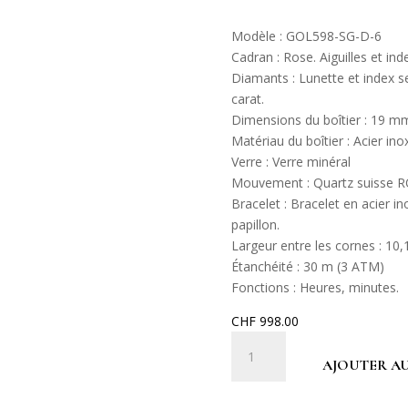
Modèle : GOL598-SG-D-6
Cadran : Rose. Aiguilles et in
Diamants : Lunette et index se
carat.
Dimensions du boîtier : 19 
Matériau du boîtier : Acier inox
Verre : Verre minéral
Mouvement : Quartz suisse 
Bracelet : Bracelet en acier i
papillon.
Largeur entre les cornes : 1
Étanchéité : 30 m (3 ATM)
Fonctions : Heures, minutes.
CHF
998.00
quantité
de
AJOUTER AU
GOL598-
D