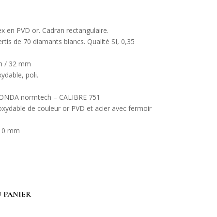
dex en PVD or. Cadran rectangulaire.
rtis de 70 diamants blancs. Qualité SI, 0,35
mm / 32 mm
ydable, poli.
RONDA normtech – CALIBRE 751
noxydable de couleur or PVD et acier avec fermoir
0,10 mm
 PANIER