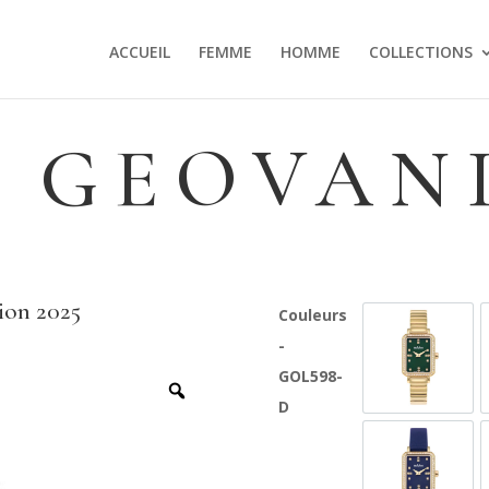
ACCUEIL
FEMME
HOMME
COLLECTIONS
 GEOVAN
ion 2025
Couleurs
-
GOL598-G
GOL598-
D
GOL598-G