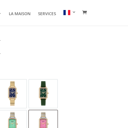
LA MAISON
SERVICES
I
G-D-12
GOL598-GG-D-9
GOL598-GL-D-12
L-D-9
GOL598-SG-D-12A
GOL598-SG-D-6