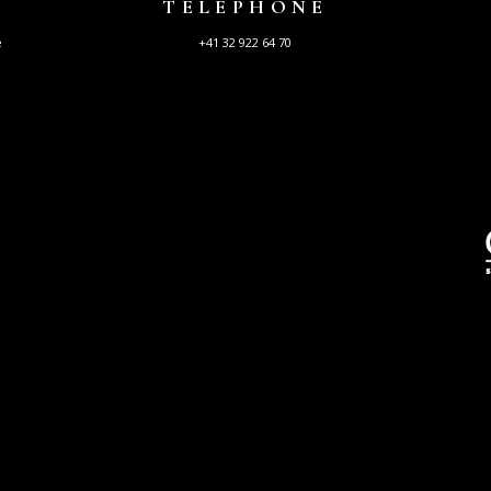
TELEPHONE
e
+41 32 922 64 70