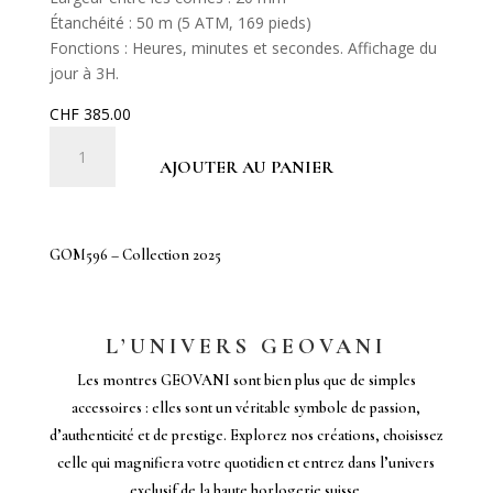
Étanchéité : 50 m (5 ATM, 169 pieds)
Fonctions : Heures, minutes et secondes. Affichage du
jour à 3H.
CHF
385.00
quantité
de
AJOUTER AU PANIER
GOM596
-
Collection
GOM596 – Collection 2025
2025
L’UNIVERS GEOVANI
Les montres GEOVANI sont bien plus que de simples
accessoires : elles sont un véritable symbole de passion,
d’authenticité et de prestige. Explorez nos créations, choisissez
celle qui magnifiera votre quotidien et entrez dans l’univers
exclusif de la haute horlogerie suisse.