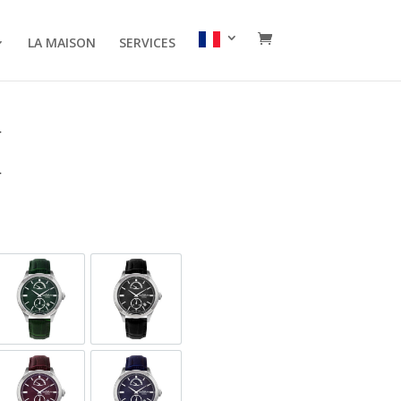
LA MAISON
SERVICES
I
SL-1
GORA599-SL-12
GORA599-SL-3