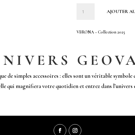
quantité
AJOUTER AU
de
VERONA
-
VERONA – Collection 2025
Collection
2025
UNIVERS GEOV
de simples accessoires : elles sont un véritable symbole de
lle qui magnifiera votre quotidien et entrez dans l’univers e