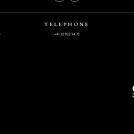
TELEPHONE
e
+41 32 922 64 70