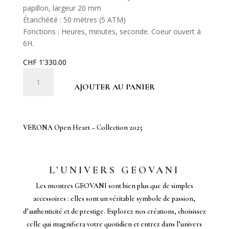
papillon, largeur 20 mm
Étanchéité : 50 mètres (5 ATM)
Fonctions : Heures, minutes, seconde. Coeur ouvert à
6H.
CHF
1'330.00
quantité
de
AJOUTER AU PANIER
VERONA
Open
Heart
VERONA Open Heart – Collection 2025
–
Collection
2025
L’UNIVERS GEOVANI
Les montres GEOVANI sont bien plus que de simples
accessoires : elles sont un véritable symbole de passion,
d’authenticité et de prestige. Explorez nos créations, choisissez
celle qui magnifiera votre quotidien et entrez dans l’univers