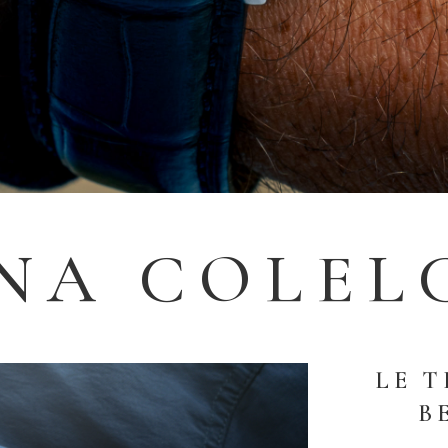
NA COLEL
LE T
B