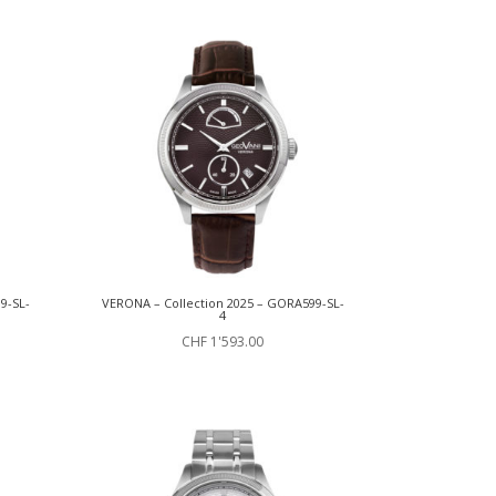
9-SL-
VERONA – Collection 2025 – GORA599-SL-
4
CHF
1'593.00