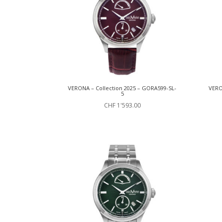
VERONA – Collection 2025 – GORA599-SL-
VERO
5
CHF
1'593.00