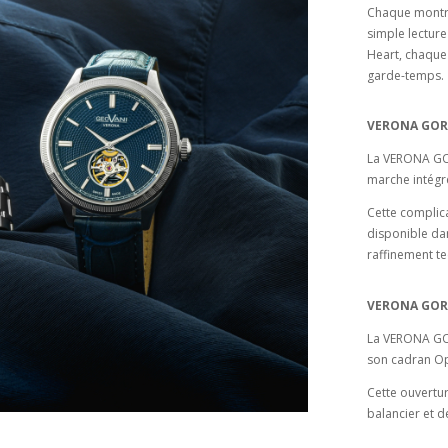
Chaque montre
simple lectur
Heart, chaque 
garde-temps.
VERONA GORA5
La VERONA GOR
marche intégr
Cette complic
disponible da
raffinement t
VERONA GORH5
La VERONA GO
son cadran Op
Cette ouvertu
balancier et 