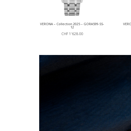
VERONA – Collection 2025 – GORA599-SS-
VERO
12
CHF
1'628.00