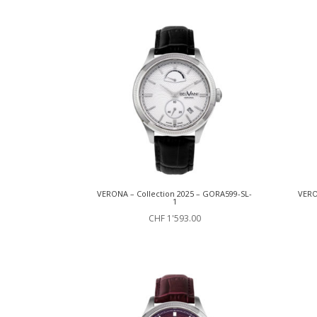
VERONA – Collection 2025 – GORA599-SL-
VERO
1
CHF
1'593.00