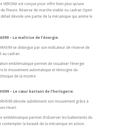
 VERONA est conçue pour offrir bien plus qu’une
e de l’heure. Réserve de marche visible ou cadran Open
détail dévoile une partie de la mécanique qui anime le
99 – La maîtrise de l’énergie.
A599 se distingue par son indicateur de réserve de
é au cadran.
ation emblématique permet de visualiser l’énergie
ns le mouvement automatique et témoigne du
echnique de la montre
99 – Le cœur battant de l’horlogerie.
RH599 dévoile subtilement son mouvement grâce à
en Heart.
re emblématique permet d’observer les battements du
de contempler la beauté de la mécanique en action.