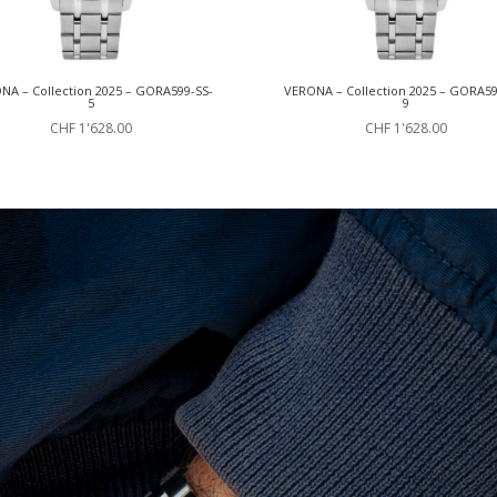
NA – Collection 2025 – GORA599-SS-
VERONA – Collection 2025 – GORA59
5
9
CHF
1'628.00
CHF
1'628.00