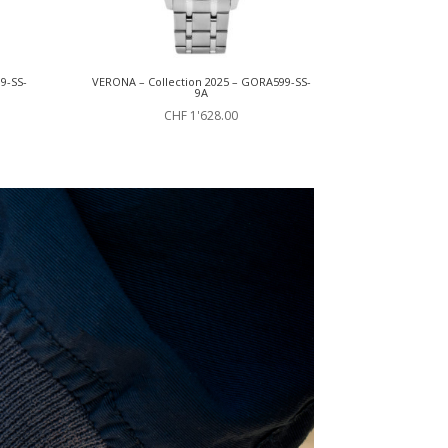
9-SS-
VERONA – Collection 2025 – GORA599-SS-
9A
CHF
1'628.00